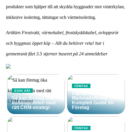
produkter som hjälper till att skydda byggnader mot vinterkylan,
inklusive isolering, tätningar och värmeisolering.
Artiklen Frostvakt, värmekabel, frostskyddskabel, avloppsrör
och byggmax öppet köp – Allt du behöver veta! har i
gennemsnit fået
3.5
stjerner baseret på
24
anmeldelser
FÖRETAG
GODA RÅD
Digital
Så kan företag öka
Marknadsföring: En
kundlojaliteten med
Komplett Guide för
rätt CRM-strategi
Företag
FÖRETAG