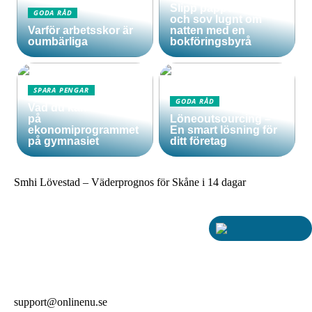
Slipp pappersarbetet
GODA RÅD
och sov lugnt om
Varför arbetsskor är
natten med en
oumbärliga
bokföringsbyrå
SPARA PENGAR
GODA RÅD
Vad du kan lära dig
på
Löneoutsourcing –
ekonomiprogrammet
En smart lösning för
på gymnasiet
ditt företag
Smhi Lövestad – Väderprognos för Skåne i 14 dagar
support@onlinenu.se