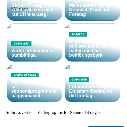
Digital
Så kan företag öka
Marknadsföring: En
kundlojaliteten med
Komplett Guide för
rätt CRM-strategi
Företag
FÖRETAG
Slipp pappersarbetet
GODA RÅD
och sov lugnt om
Varför arbetsskor är
natten med en
oumbärliga
bokföringsbyrå
SPARA PENGAR
GODA RÅD
Vad du kan lära dig
på
Löneoutsourcing –
ekonomiprogrammet
En smart lösning för
på gymnasiet
ditt företag
Smhi Lövestad – Väderprognos för Skåne i 14 dagar