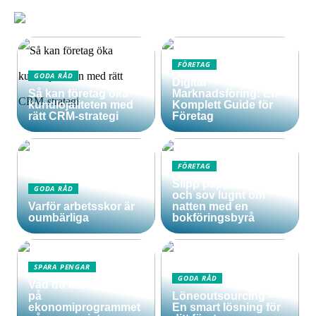
FÖRETAG
GODA RÅD
Digital
Så kan företag öka
Marknadsföring: En
kundlojaliteten med
Komplett Guide för
rätt CRM-strategi
Företag
FÖRETAG
Slipp pappersarbetet
GODA RÅD
och sov lugnt om
Varför arbetsskor är
natten med en
oumbärliga
bokföringsbyrå
SPARA PENGAR
GODA RÅD
Vad du kan lära dig
på
Löneoutsourcing –
ekonomiprogrammet
En smart lösning för