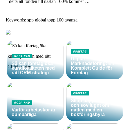
detta att fonden till nästan 100% kommer …
Keywords: spp global topp 100 avanza
FÖRETAG
GODA RÅD
Digital
Så kan företag öka
Marknadsföring: En
kundlojaliteten med
Komplett Guide för
rätt CRM-strategi
Företag
FÖRETAG
Slipp pappersarbetet
GODA RÅD
och sov lugnt om
Varför arbetsskor är
natten med en
oumbärliga
bokföringsbyrå